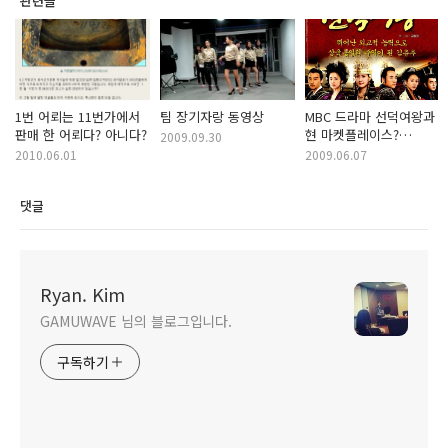
관련글
1번 어뢰는 11번가에서
팀 장기자랑 동영상
MBC 드라마 선덕여왕과
판매 한 어뢰다? 아니다?
현 마켓플레이스?
2009.09.30
(시대적?옥션,
2010.06.01
2009.06.07
지마켓과11번과와의
관계?)
댓글
Ryan. Kim
GAMUWAVE 님의 블로그입니다.
구독하기