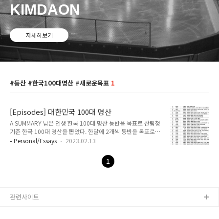
KIMDAON
자세히보기
등산 #한국100대명산 #새로운목표
1
[Episodes] 대한민국 100대 명산
A SUMMARY 남은 인생 한국 100대 명산 등반을 목표로 산림청
기준 한국 100대 명산을 뽑았다. 한달에 2개씩 등반을 목표로
실행해도 (23년 2월부터 실행) - 한달에 1번으로 급수정 (목표
• Personal/Essays
2023.02.13
달성을 위해) 1년에 12개 얼추 10년이면 100대 명산 등반은 할
수 있을것 같다는 계산인데,,, - (이때까지 건강하게 살아있는게
1
목표인 나이로 접어들었다) 과연 실행을 얼마나 할 수 있고 어떤
지도를 만들 수 있을지,,, 1. '산림청' 이 선정한 대한민국 "100대
명산" "100대 명산"은 "2002년 세계 산의 해"를 기념하고 산의
가치와 중요성을 새롭게 인식하기 위해 2002년 10월 산림청에
관련사이트
서 선정 공표 우선 서울을 기준으로 가까운 순으로 - 서울 >> 경
기 >> 강원 순으로 거리 기준으로 ..