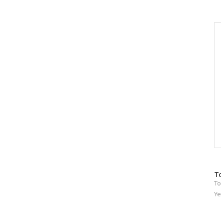
러
그
인
C
방
T
To
문
자
Ye
수