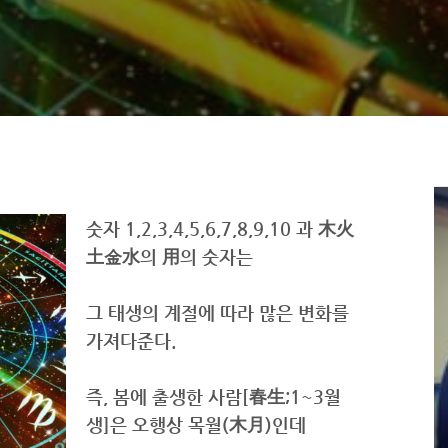
숫자 1,2,3,4,5,6,7,8,9,10 과 木火
土金水의 用의 숫자는
그 태생의 계절에 따라 많은 변화를
가져다준다.
즉, 봄에 출생한 사람[春生;1~3월
생]은 오행상 목월(木月)인데