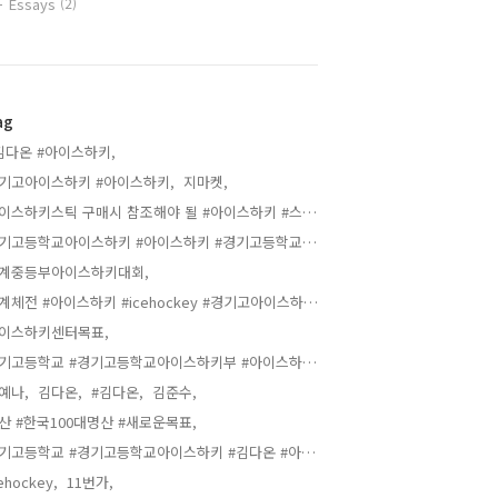
Essays
(2)
ag
김다온 #아이스하키,
기고아이스하키 #아이스하키,
지마켓,
아이스하키스틱 구매시 참조해야 될 #아이스하키 #스틱 #커브,
경기고등학교아이스하키 #아이스하키 #경기고등학교 #김다온,
계중등부아이스하키대회,
동계체전 #아이스하키 #icehockey #경기고아이스하키 #김다온,
이스하키센터목표,
경기고등학교 #경기고등학교아이스하키부 #아이스하키 #김다온 #아이스하키김다온,
예나,
김다온,
#김다온,
김준수,
산 #한국100대명산 #새로운목표,
경기고등학교 #경기고등학교아이스하키 #김다온 #아이스하키 #경기고졸업식,
ehockey,
11번가,