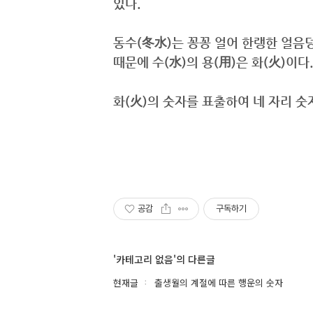
있다.
동수(冬水)는 꽁꽁 얼어 한랭한 얼음
때문에 수(水)의 용(用)은 화(火)이다.
화(火)의 숫자를 표출하여 네 자리 숫
공감
구독하기
'카테고리 없음'의 다른글
현재글
출생월의 계절에 따른 행운의 숫자