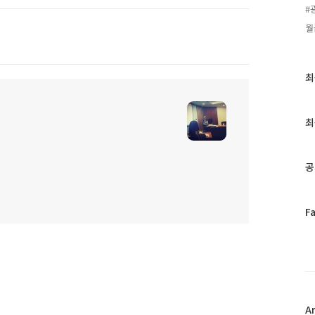
#
월
최
최
근
글
과
최
인
기
글
공
페
F
이
스
북
트
위
터
플
A