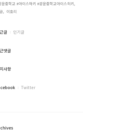
광운중학교 #아이스하키 #광운중학교아이스히키,
급,
이효리,
근글
인기글
근댓글
지사항
acebook
Twitter
rchives