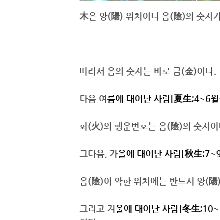
木은 양(陽) 위치이니 음(陰)의 숫자
따라서 음의 숫자는 바로 금(金)이다.
다음 여
름에 태어난 사람[夏生;4~6월
화(火)의 행운번호는 음(陰)의 숫자이
그다음, 가
을에 태어난 사람[秋生;7~
음(陰)이 약한 위치에는 반드시 양(陽
그리고 겨
울에 태어난 사람[冬生;10~