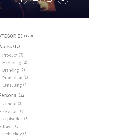
ATEGORIES
(178)
 Works
(12)
Product
(3)
Marketing
(2)
Branding
(2)
Promotion
(1)
Cunsulting
(3)
 Personal
(32)
• Photo
(3)
• People
(9)
• Episodes
(9)
Travel
(1)
Icehockey
(8)